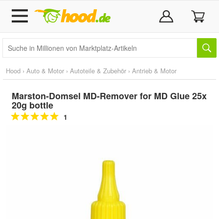
Hood
›
Auto & Motor
›
Autoteile & Zubehör
›
Antrieb & Motor
Marston-Domsel MD-Remover for MD Glue 25x
20g bottle
1