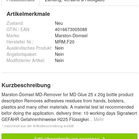
Artikelmerkmale
Zustand:
Neu
GTIN / EAN:
4016673005088
Marke:
Marston-Domsel
Hersteller Nr.:
MRM.F20
Ausländisches Produkt
:
Nein
Angebotspaket
:
Nein
Modifizierter Artikel
:
Nein
Kurzbeschreibung
*
Marston-Domsel MD-Remover for MD Glue 25 x 20g bottle product
description Removes adhesives residues from hands, bolsters,
plastics and many other materials. A material test ist recommended
befor doing the application. delivery time: 10 working days Signalwort
GEFAHR Gefahrenhinweise H225 Flüssigkei
... Mehr
* maschinell aus der Artikelbeschreibung erstellt
Artikelbeschreibung anzeigen