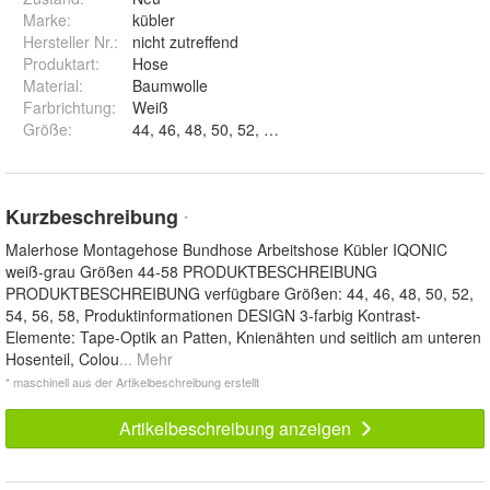
Marke:
kübler
Hersteller Nr.:
nicht zutreffend
Produktart
:
Hose
Material
:
Baumwolle
Farbrichtung
:
Weiß
Größe
:
44, 46, 48, 50, 52, 54 und 58
Kurzbeschreibung
*
Malerhose Montagehose Bundhose Arbeitshose Kübler IQONIC
weiß-grau Größen 44-58 PRODUKTBESCHREIBUNG
PRODUKTBESCHREIBUNG verfügbare Größen: 44, 46, 48, 50, 52,
54, 56, 58, Produktinformationen DESIGN 3-farbig Kontrast-
Elemente: Tape-Optik an Patten, Knienähten und seitlich am unteren
Hosenteil, Colou
... Mehr
* maschinell aus der Artikelbeschreibung erstellt
Artikelbeschreibung anzeigen