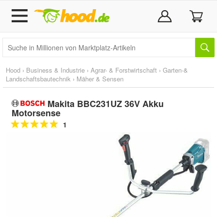
Hood
›
Business & Industrie
›
Agrar- & Forstwirtschaft
›
Garten-&
Landschaftsbautechnik
›
Mäher & Sensen
Makita BBC231UZ 36V Akku
Motorsense
1