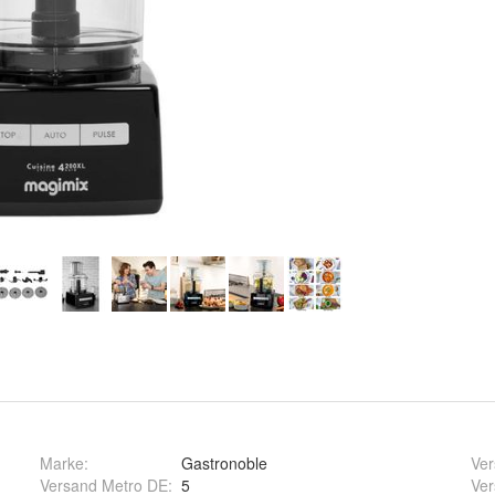
Marke:
Gastronoble
Ver
Versand Metro DE
:
5
Ver