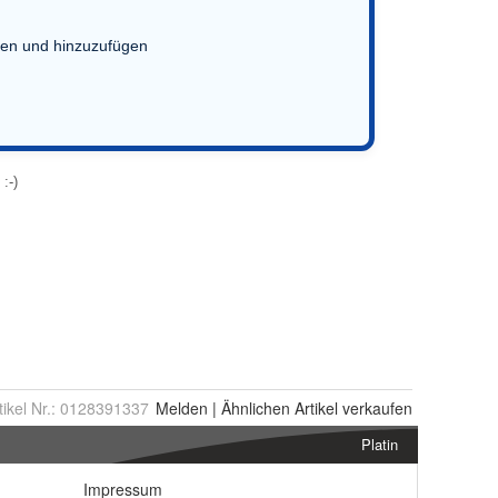
tikel Nr.:
0128391337
Melden
|
Ähnlichen
Artikel verkaufen
Platin
Impressum