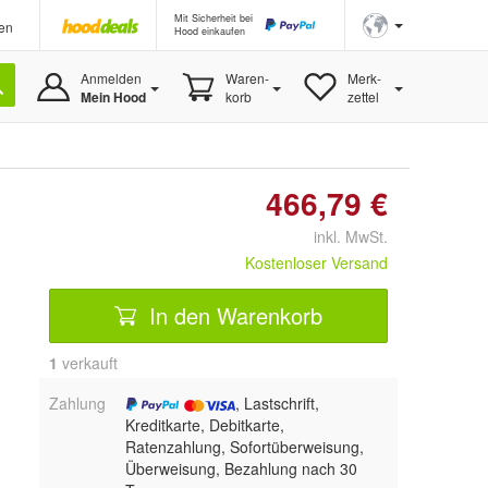
Mit Sicherheit bei
en
Hood einkaufen
Anmelden
Waren-
Merk-
Mein Hood
korb
zettel
466,79 €
inkl. MwSt.
Kostenloser Versand
In den Warenkorb
1
 verkauft
Zahlung
, Lastschrift,
Kreditkarte, Debitkarte,
Ratenzahlung, Sofortüberweisung,
Überweisung, Bezahlung nach 30