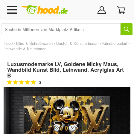
Hood
›
Büro & Schreibwaren
›
Bastel- & Künstlerbedarf
›
Künstlerbedarf
›
Leinwände & Keilrahmen
Luxusmodemarke LV, Goldene Micky Maus,
Wandbild Kunst Bild, Leinwand, Acrylglas Art
B
3