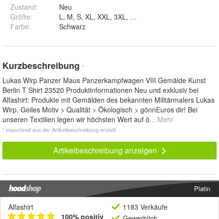
Zustand:
Neu
Größe
:
L, M, S, XL, XXL, 3XL, 4XL und 5XL
Farbe
:
Schwarz
Kurzbeschreibung
*
Lukas Wirp Panzer Maus Panzerkampfwagen VIII Gemälde Kunst
Berlin T Shirt 23520 Produktinformationen Neu und exklusiv bei
Alfashirt: Produkte mit Gemälden des bekannten Militärmalers Lukas
Wirp. Geiles Motiv > Qualität > Ökologisch > gönnEuros dir! Bei
unseren Textilien legen wir höchsten Wert auf ö
... Mehr
* maschinell aus der Artikelbeschreibung erstellt
Artikelbeschreibung anzeigen
Platin
Alfashirt
1183 Verkäufe
100% positiv
Gewerblich