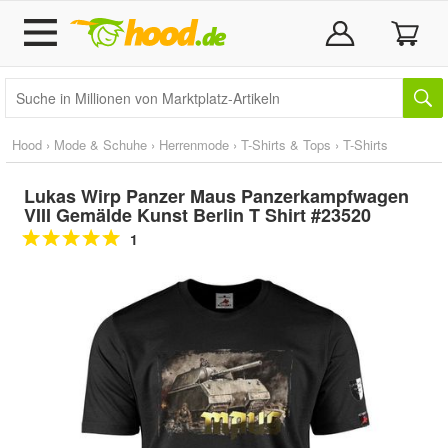
Hood
›
Mode & Schuhe
›
Herrenmode
›
T-Shirts & Tops
›
T-Shirts
Lukas Wirp Panzer Maus Panzerkampfwagen
VIII Gemälde Kunst Berlin T Shirt #23520
1