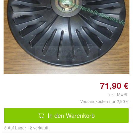
Doppelt antippen zum
vergrößern
71,90 €
inkl. MwSt.
Versandkosten nur 2,90 €
In den Warenkorb
3
Auf Lager
2
 verkauft