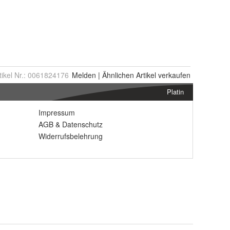
tikel Nr.:
0061824176
Melden
|
Ähnlichen
Artikel verkaufen
Platin
Impressum
AGB
&
Datenschutz
Widerrufsbelehrung