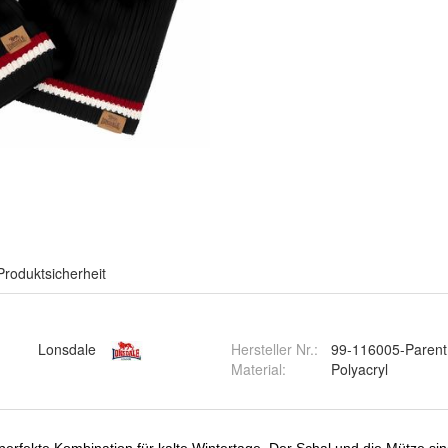
Produktsicherheit
Lonsdale
Hersteller Nr.:
99-116005-Parent
Material
:
Polyacryl