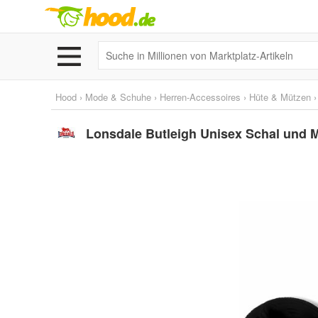
Hood
›
Mode & Schuhe
›
Herren-Accessoires
›
Hüte & Mützen
Lonsdale Butleigh Unisex Schal und M