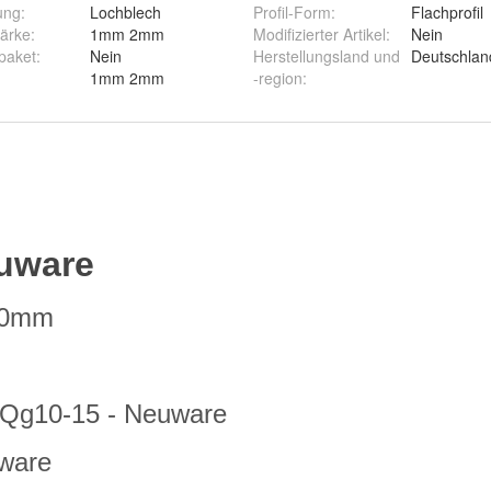
ung
:
Lochblech
Profil-Form
:
Flachprofil
tärke
:
1mm 2mm
Modifizierter Artikel
:
Nein
paket
:
Nein
Herstellungsland und
Deutschlan
1mm 2mm
-region
: