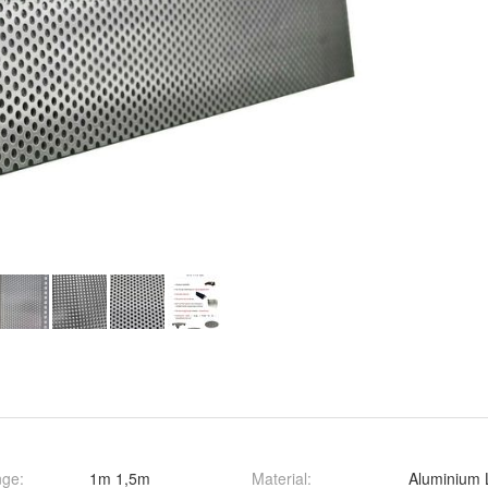
nge
:
1m 1,5m
Material
:
Aluminium 