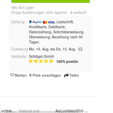
10+
Auf Lager
Einige Ausführungen nicht lagernd.
4
 verkauft
Zahlung
, Lastschrift,
Kreditkarte, Debitkarte,
Ratenzahlung, Sofortüberweisung,
Überweisung, Bezahlung nach 30
Tagen
Zustellung
Mo, 10. Aug. bis Do, 13. Aug.
Verkäufer
Schlögel GmbH
100% positiv
Merken
Preis vorschlagen
Teilen
Lochbleche Zuschnitt Rv5-8 Rv3-5 Qg10-15
Material und
AluLochblechRv5-8 2mm, AluLochbl