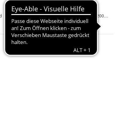
Materialstärke
:
Länge
:
1000 und 1500
d
Breite
: