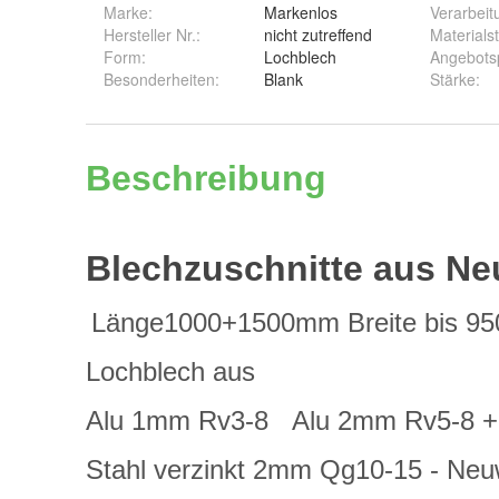
Marke:
Markenlos
Verarbeit
Hersteller Nr.:
nicht zutreffend
Materials
Form
:
Lochblech
Angebots
Besonderheiten
:
Blank
Stärke
: