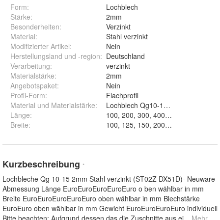
Form
:
Lochblech
Stärke
:
2mm
Besonderheiten
:
Verzinkt
Material
:
Stahl verzinkt
Modifizierter Artikel
:
Nein
Herstellungsland und -region
:
Deutschland
Verarbeitung
:
verzinkt
Materialstärke
:
2mm
Angebotspaket
:
Nein
Profil-Form
:
Flachprofil
Material und Materialstärke
:
Lochblech Qg10-15 Stahl verzinkt
Länge
:
Breite
:
Kurzbeschreibung
*
Lochbleche Qg 10-15 2mm Stahl verzinkt (ST02Z DX51D)- Neuware
Abmessung Länge EuroEuroEuroEuroEuro o ben wählbar in mm
Breite EuroEuroEuroEuroEuro oben wählbar in mm Blechstärke
EuroEuro oben wählbar in mm Gewicht EuroEuroEuroEuro individuell
Bitte beachten: Aufgrund dessen das die Zuschnitte aus ei
... Mehr