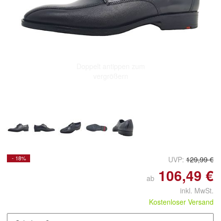
Doppelt antippen zum
vergrößern
- 18%
UVP:
129,99 €
106,49 €
ab
inkl. MwSt.
Kostenloser Versand