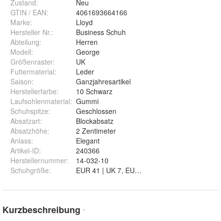
Zustand:
Neu
GTIN / EAN:
4061693664166
Marke:
Lloyd
Hersteller Nr.:
Business Schuh
Abteilung
:
Herren
Modell
:
George
Größenraster
:
UK
Futtermaterial
:
Leder
Saison
:
Ganzjahresartikel
Herstellerfarbe
:
10 Schwarz
Laufsohlenmaterial
:
Gummi
Schuhspitze
:
Geschlossen
Absatzart
:
Blockabsatz
Absatzhöhe
:
2 Zentimeter
Anlass
:
Elegant
Artikel-ID
:
240366
Herstellernummer
:
14-032-10
Schuhgröße
:
Kurzbeschreibung
*