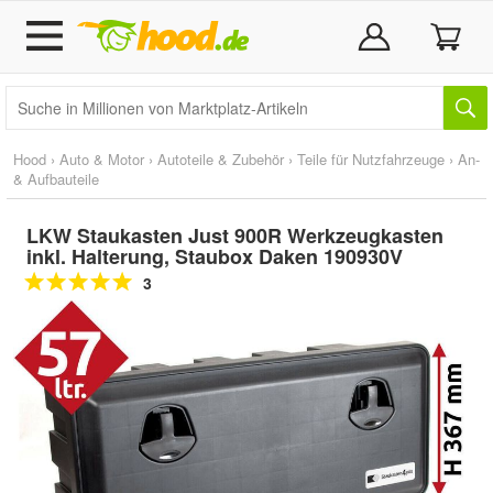
Hood
›
Auto & Motor
›
Autoteile & Zubehör
›
Teile für Nutzfahrzeuge
›
An-
& Aufbauteile
LKW Staukasten Just 900R Werkzeugkasten
inkl. Halterung, Staubox Daken 190930V
3