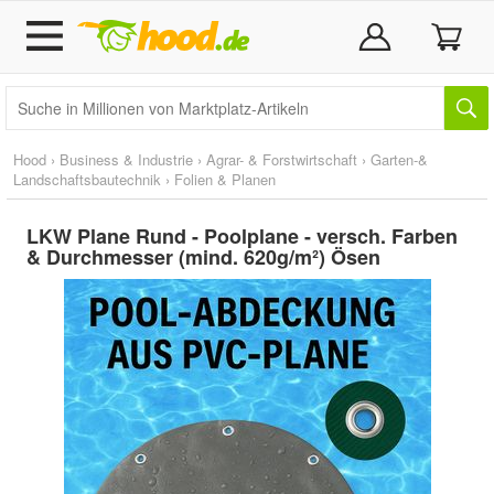
Hood
›
Business & Industrie
›
Agrar- & Forstwirtschaft
›
Garten-&
Landschaftsbautechnik
›
Folien & Planen
LKW Plane Rund - Poolplane - versch. Farben
& Durchmesser (mind. 620g/m²) Ösen