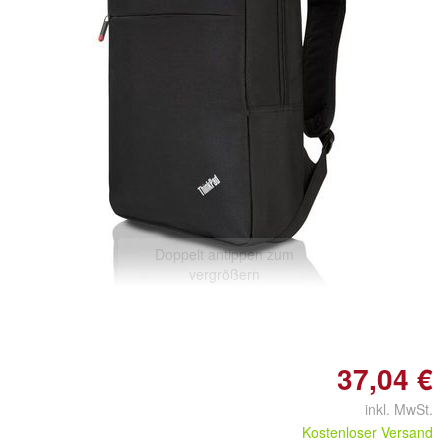
Doppelt antippen zum
vergrößern
37,04 €
inkl. MwSt.
Kostenloser Versand