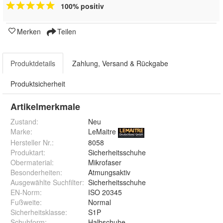
100% positiv
Merken
Teilen
Produktdetails
Zahlung, Versand & Rückgabe
Produktsicherheit
Artikelmerkmale
Zustand:
Neu
Marke:
LeMaitre
Hersteller Nr.:
8058
Produktart
:
Sicherheitsschuhe
Obermaterial
:
Mikrofaser
Besonderheiten
:
Atmungsaktiv
Ausgewählte Suchfilter
:
Sicherheitsschuhe
EN-Norm
:
ISO 20345
Fußweite
:
Normal
Sicherheitsklasse
:
S1P
Schuhform
:
Halbschuhe