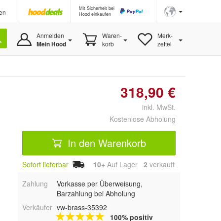
Mit Sicherheit bei
en
Hood einkaufen
Anmelden
Waren-
Merk-
Mein Hood
korb
zettel
318,90 €
inkl. MwSt.
Kostenlose Abholung
In den Warenkorb
Sofort lieferbar
10+
Auf Lager
2
 verkauft
Zahlung
Vorkasse per Überweisung,
Barzahlung bei Abholung
Verkäufer
vw-brass-35392
100% positiv