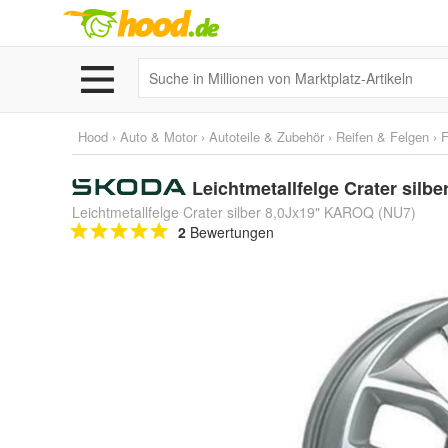
Hood
›
Auto & Motor
›
Autoteile & Zubehör
›
Reifen & Felgen
›
F
Leichtmetallfelge Crater silbe
Leichtmetallfelge Crater silber 8,0Jx19" KAROQ (NU7)
2
Bewertungen