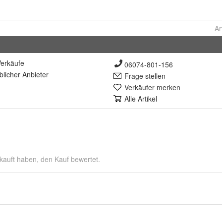
Ar
erkäufe
06074-801-156
lich
er Anbieter
Frage stellen
Verkäufer merken
Alle Artikel
kauft haben, den Kauf bewertet.