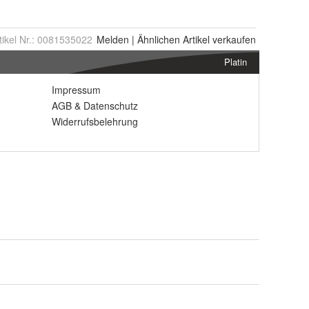
tikel Nr.:
0081535022
Melden
|
Ähnlichen
Artikel verkaufen
Platin
Impressum
AGB
&
Datenschutz
Widerrufsbelehrung