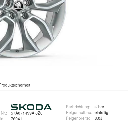
Produktsicherheit
Farbrichtung
:
silber
Felgenaufbau
:
einteilig
 Nr.:
57A071499A 8Z8
Felgenbreite
:
8,0J
id
:
76041