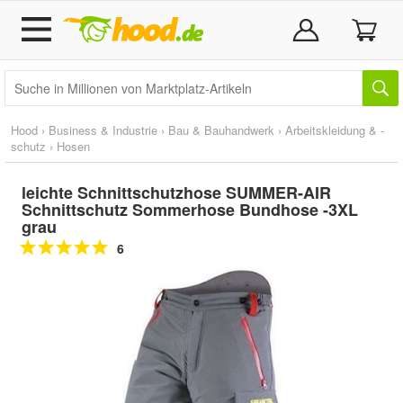
Hood
›
Business & Industrie
›
Bau & Bauhandwerk
›
Arbeitskleidung & -
schutz
›
Hosen
leichte Schnittschutzhose SUMMER-AIR
Schnittschutz Sommerhose Bundhose -3XL
grau
6