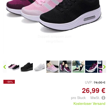
Doppelt antippen zum
vergrößern
- 64%
UVP:
74,00 €
26,99 €
pro Stuck MwSt.
Kostenloser Versand