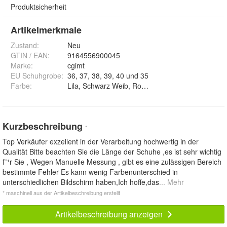
Produktsicherheit
Artikelmerkmale
Zustand:
Neu
GTIN / EAN:
9164556900045
Marke:
cgimt
EU Schuhgrobe
:
36, 37, 38, 39, 40 und 35
Farbe
:
Lila, Schwarz Weib, Rosa, Schwarz und Weib
Kurzbeschreibung
*
Top Verkäufer exzellent in der Verarbeitung hochwertig in der
Qualität Bitte beachten Sie die Länge der Schuhe ,es ist sehr wichtig
f¨¹r Sie , Wegen Manuelle Messung , gibt es eine zulässigen Bereich
bestimmte Fehler Es kann wenig Farbenunterschied in
unterschiedlichen Bildschirm haben,Ich hoffe,das
... Mehr
* maschinell aus der Artikelbeschreibung erstellt
Artikelbeschreibung anzeigen