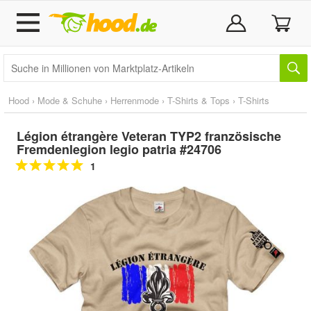
Hood
›
Mode & Schuhe
›
Herrenmode
›
T-Shirts & Tops
›
T-Shirts
Légion étrangère Veteran TYP2 französische
Fremdenlegion legio patria #24706
1