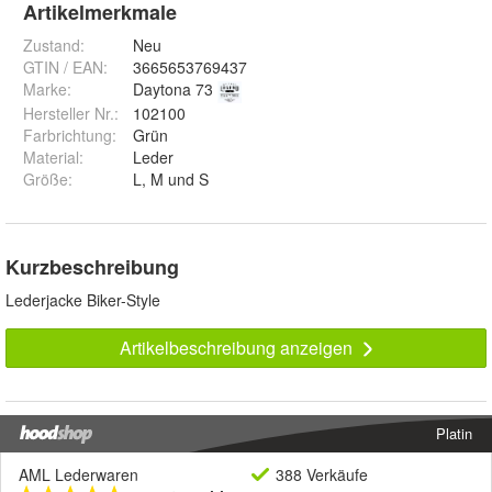
Artikelmerkmale
Zustand:
Neu
GTIN / EAN:
3665653769437
Marke:
Daytona 73
Hersteller Nr.:
102100
Farbrichtung
:
Grün
Material
:
Leder
Größe
:
L, M und S
Kurzbeschreibung
Lederjacke Biker-Style
Artikelbeschreibung anzeigen
Platin
AML Lederwaren
388 Verkäufe