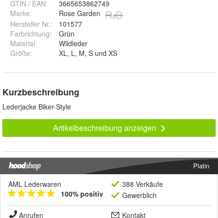
GTIN / EAN:
3665653862749
Marke:
Rose Garden
Hersteller Nr.:
101577
Farbrichtung
:
Grün
Material
:
Wildleder
Größe
:
XL, L, M, S und XS
Kurzbeschreibung
Lederjacke Biker-Style
Artikelbeschreibung anzeigen
Platin
AML Lederwaren
388 Verkäufe
100% positiv
Gewerblich
Anrufen
Kontakt