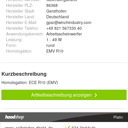
Hersteller PLZ
:
86368
Hersteller Stadt
:
Gersthofen
Hersteller Land
:
Deutschland
Hersteller E-Mail
:
gpsr@winchindustry.com
Hersteller Telefon
:
+49 821 567330 40
Anwendungsbereich
:
Arbeitsscheinwerfer
Leistung
:
1 - 49 W
Form
:
rund
Homologation
:
EMV R10
Kurzbeschreibung
Homologation: ECE R10 (EMV)
Artikelbeschreibung anzeigen
Platin
www_seilwinden-direkt_de
624 Verkäufe