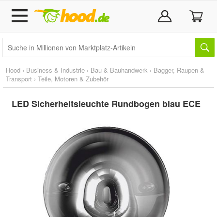
Hood
›
Business & Industrie
›
Bau & Bauhandwerk
›
Bagger, Raupen &
Transport
›
Teile, Motoren & Zubehör
LED Sicherheitsleuchte Rundbogen blau ECE