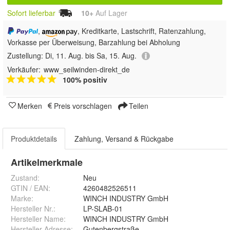
Sofort lieferbar
10+
Auf Lager
,
, Kreditkarte, Lastschrift, Ratenzahlung,
Vorkasse per Überweisung, Barzahlung bei Abholung
Zustellung:
Di, 11. Aug. bis Sa, 15. Aug.
Verkäufer:
www_seilwinden-direkt_de
100% positiv
Merken
Preis vorschlagen
Teilen
Produktdetails
Zahlung, Versand & Rückgabe
Artikelmerkmale
Zustand:
Neu
GTIN / EAN:
4260482526511
Marke:
WINCH INDUSTRY GmbH
Hersteller Nr.:
LP-SLAB-01
Hersteller Name
:
WINCH INDUSTRY GmbH
Hersteller Adresse
:
Gutenbergstraße