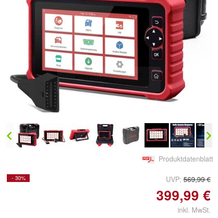
Doppelt antippen zum
vergrößern
Produktdatenblatt
- 30%
UVP:
569,99 €
399,99 €
inkl. MwSt.