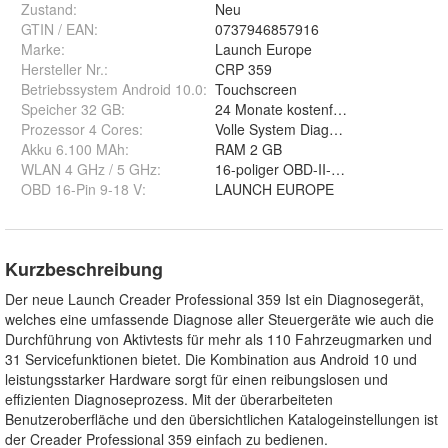
Zustand:
Neu
GTIN / EAN:
0737946857916
Marke:
Launch Europe
Hersteller Nr.:
CRP 359
Betriebssystem Android 10.0
:
Touchscreen
Speicher 32 GB
:
24 Monate kostenfreie Software-Upd
Prozessor 4 Cores
:
Volle System Diagnose
Akku 6.100 MAh
:
RAM 2 GB
WLAN 4 GHz / 5 GHz
:
16-poliger OBD-II-EOBD-Kabel
OBD 16-Pin 9-18 V
:
LAUNCH EUROPE
Kurzbeschreibung
Der neue Launch Creader Professional 359 Ist ein Diagnosegerät,
welches eine umfassende Diagnose aller Steuergeräte wie auch die
Durchführung von Aktivtests für mehr als 110 Fahrzeugmarken und
31 Servicefunktionen bietet. Die Kombination aus Android 10 und
leistungsstarker Hardware sorgt für einen reibungslosen und
effizienten Diagnoseprozess. Mit der überarbeiteten
Benutzeroberfläche und den übersichtlichen Katalogeinstellungen ist
der Creader Professional 359 einfach zu bedienen.