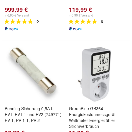
999,99 €
119,99 €
+ 6,90 € Versand
+ 6,90 € Versand
2
6
Benning Sicherung 0,5A f.
GreenBlue GB364
PV1, PV1-1 und PV2 (749771)
Energiekostenmessgerät
PV 1, PV 1-1, PV 2
Wattmeter Energiezähler
Stromverbrauch