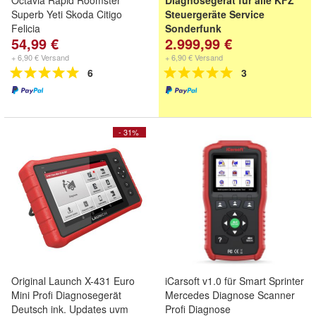
Octavia Rapid Roomster
Diagnosegerät für alle KFZ
Superb Yeti Skoda Citigo
Steuergeräte Service
Felicia
Sonderfunk
54,99 €
2.999,99 €
Original Launch Europe unser
System trägt eine eindeutige
+ 6,90 € Versand
+ 6,90 € Versand
Seriennummer
6
3
- 31%
Original Launch X-431 Euro
iCarsoft v1.0 für Smart Sprinter
Mini Profi Diagnosegerät
Mercedes Diagnose Scanner
Deutsch ink. Updates uvm
Profi Diagnose