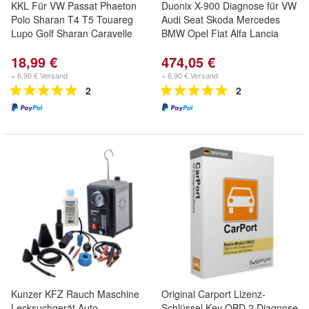
KKL Für VW Passat Phaeton
Duonix X-900 Diagnose für VW
Polo Sharan T4 T5 Touareg
Audi Seat Skoda Mercedes
Lupo Golf Sharan Caravelle
BMW Opel Fiat Alfa Lancia
18,99 €
474,05 €
+ 6,90 € Versand
+ 6,90 € Versand
2
2
Kunzer KFZ Rauch Maschine
Original Carport Lizenz-
Lecksuchgerät Auto
Schlüssel Key OBD 2 Diagnose