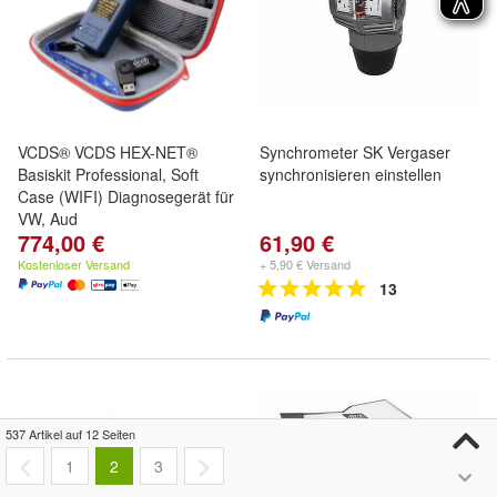
VCDS® VCDS HEX-NET®
Synchrometer SK Vergaser
Basiskit Professional, Soft
synchronisieren einstellen
Case (WIFI) Diagnosegerät für
VW, Aud
774,00 €
61,90 €
Kostenloser Versand
+ 5,90 € Versand
13
537 Artikel auf 12 Seiten
1
2
3