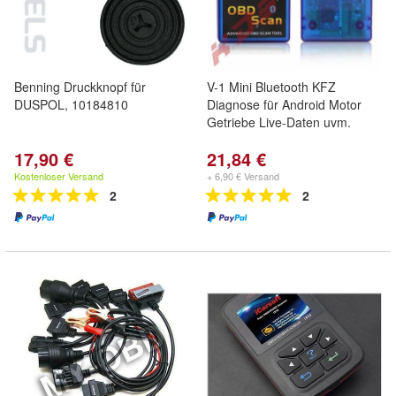
Benning Druckknopf für
V-1 Mini Bluetooth KFZ
DUSPOL, 10184810
Diagnose für Android Motor
Getriebe Live-Daten uvm.
17,90 €
21,84 €
Kostenloser Versand
+ 6,90 € Versand
2
2