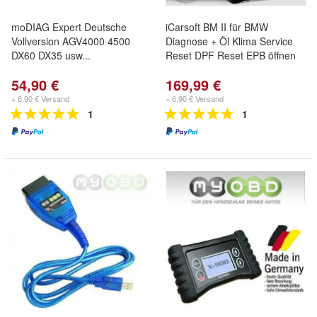
moDIAG Expert Deutsche
iCarsoft BM II für BMW
Vollversion AGV4000 4500
Diagnose + Öl Klima Service
DX60 DX35 usw...
Reset DPF Reset EPB öffnen
54,90 €
169,99 €
+ 6,90 € Versand
+ 6,90 € Versand
1
1