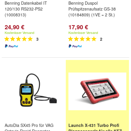
Benning Datenkabel IT
Benning Duspol
120/130 RS232-PS2
Prüfspitzenaufsatz GS-38
(10008313)
(10184809) (1VE = 2 St.)
24,90 €
17,90 €
Kostenloser Versand
Kostenloser Versand
3
2
AutoDia SX45 Pro für VAG
Launch X-431 Turbo Profi