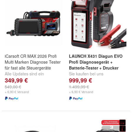
iCarsoft CR MAX 2026 Profi
LAUNCH X431 Diagun EVO
Multi Marken Diagnose Tester
Profi Diagnosegerät +
für fast alle Steuergeräte
Batterie-Tester + Drucker
Alle Updates sind ein
Sie kaufen bei uns
349,99 €
999,99 €
Lebenlang kostenfrei, Original
ausschließlich 100% originale
iCarsoft, Täglicher Versand
LAUNCH Europe GmbH
549,00 €
1.499,99 €
Produkte
+ 6,90 € Versand
+ 6,90 € Versand