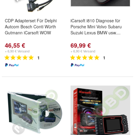
CDP Adapterset Für Delphi
iCarsoft i810 Diagnose für
Autcom Bosch Conti Würth
Porsche Mini Volvo Subaru
Gutmann iCarsoft WOW
Suzuki Lexus BMW usw....
46,55 €
69,99 €
+ 6,90 € Versand
+ 6,90 € Versand
1
1