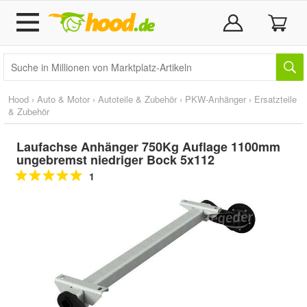
Hood
›
Auto & Motor
›
Autoteile & Zubehör
›
PKW-Anhänger
›
Ersatzteile
& Zubehör
Laufachse Anhänger 750Kg Auflage 1100mm
ungebremst niedriger Bock 5x112
1