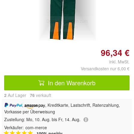
Doppelt antippen zum
vergrößern
96,34 €
inkl. MwSt.
Versandkosten nur 6,00 €
In den Warenkorb
2
Auf Lager
76
 verkauft
,
, Kreditkarte, Lastschrift, Ratenzahlung,
Vorkasse per Überweisung
Zustellung:
Mo, 10. Aug. bis Fr, 14. Aug.
Verkäufer:
com-merce
100% positiv