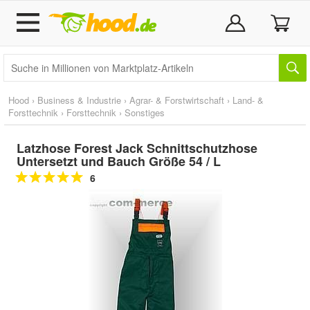
Hood
›
Business & Industrie
›
Agrar- & Forstwirtschaft
›
Land- &
Forsttechnik
›
Forsttechnik
›
Sonstiges
Latzhose Forest Jack Schnittschutzhose
Untersetzt und Bauch Größe 54 / L
6