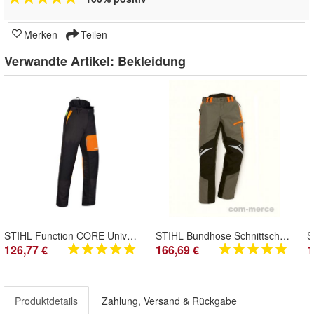
Merken
Teilen
Verwandte Artikel:
Bekleidung
STIHL Function CORE Universal Bundhose Schnittschutzhose Schlank / small -lang
STIHL Bundhose Schnittschutzhose Function Ergo, Schlank, slim, Gr. 98 bis 110
126,77 €
166,69 €
1
Produktdetails
Zahlung, Versand & Rückgabe