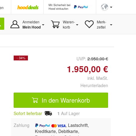
Mit Sicherheit bei
en
Hood einkaufen
Anmelden
Waren-
Merk-
Mein Hood
korb
zettel
- 34%
UVP:
2.950,00 €
1.950,00 €
inkl. MwSt.
Herunterladen
In den Warenkorb
Sofort lieferbar
1
Auf Lager
Zahlung
, Lastschrift,
Kreditkarte, Debitkarte,