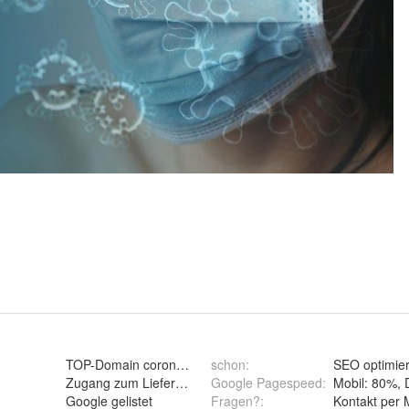
TOP-Domain coronaspucktest.de
schon
:
SEO optimier
Zugang zum Lieferanten
Google Pagespeed
:
Mobil: 80%,
Google gelistet
Fragen?
:
Kontakt per 