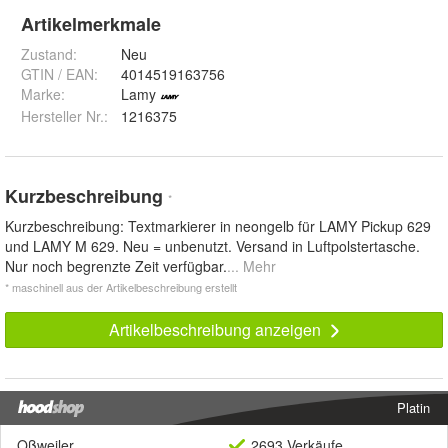
Artikelmerkmale
Zustand:
Neu
GTIN / EAN:
4014519163756
Marke:
Lamy
Hersteller Nr.:
1216375
Kurzbeschreibung
*
Kurzbeschreibung: Textmarkierer in neongelb für LAMY Pickup 629
und LAMY M 629. Neu = unbenutzt. Versand in Luftpolstertasche.
Nur noch begrenzte Zeit verfügbar.
... Mehr
* maschinell aus der Artikelbeschreibung erstellt
Artikelbeschreibung anzeigen
Platin
Oßweiler
2693 Verkäufe