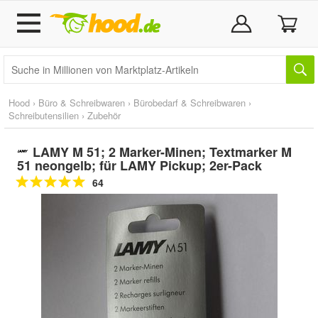
Hood
›
Büro & Schreibwaren
›
Bürobedarf & Schreibwaren
›
Schreibutensilien
›
Zubehör
LAMY M 51; 2 Marker-Minen; Textmarker M
51 neongelb; für LAMY Pickup; 2er-Pack
64