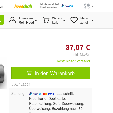
Mit Sicherheit bei
en
Hood einkaufen
Anmelden
Waren-
Merk-
Mein Hood
korb
zettel
37,07 €
inkl. MwSt.
Kostenloser Versand
In den Warenkorb
5
Auf Lager
Zahlung
, Lastschrift,
Kreditkarte, Debitkarte,
Ratenzahlung, Sofortüberweisung,
Überweisung, Bezahlung nach 30