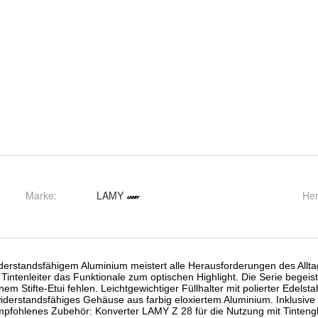
Marke:
LAMY
Her