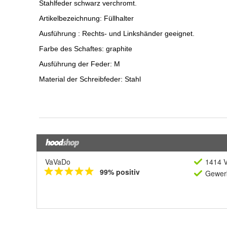
VaVaDo
1414 V
99% positiv
Gewerb