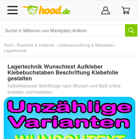
Hood
›
Business & Industrie
›
Ladenausstattung & Messebau
›
Lagertechnik
Lagertechnik Wunschtext Aufkleber
Klebebuchstaben Beschriftung Klebefolie
gestalten
Selbstklebende Schriftzüge nach Wunsch und Maß online
erstellen und bestellen