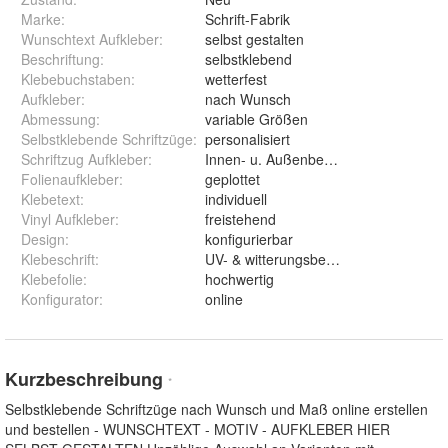
Marke:
Schrift-Fabrik
Wunschtext Aufkleber
:
selbst gestalten
Beschriftung
:
selbstklebend
Klebebuchstaben
:
wetterfest
Aufkleber
:
nach Wunsch
Abmessung
:
variable Größen
Selbstklebende Schriftzüge
:
personalisiert
Schriftzug Aufkleber
:
Innen- u. Außenbereich
Folienaufkleber
:
geplottet
Klebetext
:
individuell
Vinyl Aufkleber
:
freistehend
Design
:
konfigurierbar
Klebeschrift
:
UV- & witterungsbeständig
Klebefolie
:
hochwertig
Konfigurator
:
online
Kurzbeschreibung
*
Selbstklebende Schriftzüge nach Wunsch und Maß online erstellen
und bestellen - WUNSCHTEXT - MOTIV - AUFKLEBER HIER