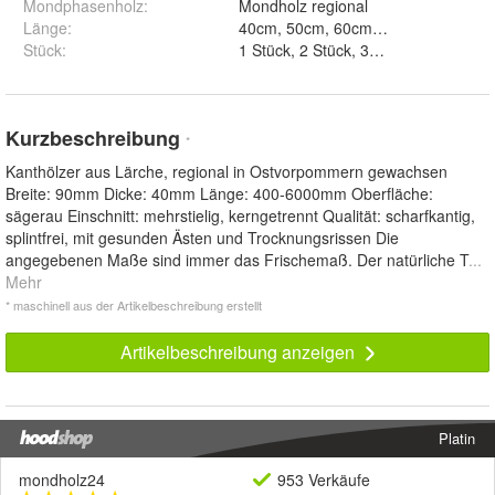
Mondphasenholz
:
Mondholz regional
Länge
:
Stück
:
1 Stück, 2 Stück, 3 Stück, 4 Stück, 5
Kurzbeschreibung
*
Kanthölzer aus Lärche, regional in Ostvorpommern gewachsen
Breite: 90mm Dicke: 40mm Länge: 400-6000mm Oberfläche:
sägerau Einschnitt: mehrstielig, kerngetrennt Qualität: scharfkantig,
splintfrei, mit gesunden Ästen und Trocknungsrissen Die
angegebenen Maße sind immer das Frischemaß. Der natürliche T
...
Mehr
* maschinell aus der Artikelbeschreibung erstellt
Artikelbeschreibung anzeigen
Platin
mondholz24
953 Verkäufe