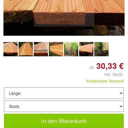
Doppelt antippen zum
vergrößern
30,33 €
ab
inkl. MwSt.
Kostenloser Versand
In den Warenkorb