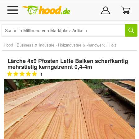
Hood
›
Business & Industrie
›
Holzindustrie & -handwerk
›
Holz
Lärche 4x9 Pfosten Latte Balken scharfkantig
mehrstielig kerngetrennt 0,4-4m
1