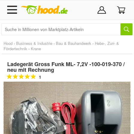
Hood
›
Business & Industrie
›
Bau & Bauhandwerk
›
Hebe-, Zurr- &
Fördertechnik
›
Krane
Ladegerät Gross Funk ML- 7,2V -100-019-370 /
neu mit Rechnung
1