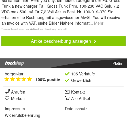
Sie kaufen hier: Here you buy: ein neues Ladegerät der Fa. Gross
Funk a new charger Fa . Gross Funk Prim. 100-230 VAC Sek. 7,2
VDC max 500 mA für 7,2 Volt Akkus Best. Nr. 100-019-370 Sie
erhalten eine Rechnung mit ausgewiesener MwSt. You will receive
an invoice with VAT. siehe Bilder Nähere Informat
... Mehr
* maschinell aus der Artikelbeschreibung erstellt
Artikelbeschreibung anzeigen
Platin
berger-karl
105 Verkäufe
100% positiv
Gewerblich
Anrufen
Kontakt
Merken
Alle Artikel
Impressum
Datenschutz
Widerrufsbelehrung