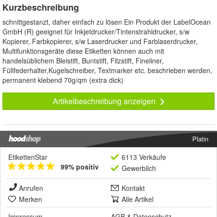
Kurzbeschreibung
schnittgestanzt, daher einfach zu lösen Ein Produkt der LabelOcean
GmbH (R) geeignet für Inkjetdrucker/Tintenstrahldrucker, s/w
Kopierer, Farbkopierer, s/w Laserdrucker und Farblaserdrucker,
Multifunktionsgeräte diese Etiketten können auch mit
handelsüblichem Bleistift, Buntstift, Filzstift, Fineliner,
Füllfederhalter,Kugelschreiber, Textmarker etc. beschrieben werden,
permanent klebend 70g/qm (extra dick)
Artikelbeschreibung anzeigen
Platin
EtikettenStar
6113 Verkäufe
99% positiv
Gewerblich
Anrufen
Kontakt
Merken
Alle Artikel
Impressum
AGB
&
Datenschutz