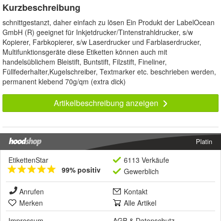
Kurzbeschreibung
schnittgestanzt, daher einfach zu lösen Ein Produkt der LabelOcean
GmbH (R) geeignet für Inkjetdrucker/Tintenstrahldrucker, s/w
Kopierer, Farbkopierer, s/w Laserdrucker und Farblaserdrucker,
Multifunktionsgeräte diese Etiketten können auch mit
handelsüblichem Bleistift, Buntstift, Filzstift, Fineliner,
Füllfederhalter,Kugelschreiber, Textmarker etc. beschrieben werden,
permanent klebend 70g/qm (extra dick)
Artikelbeschreibung anzeigen
Platin
EtikettenStar
6113 Verkäufe
99% positiv
Gewerblich
Anrufen
Kontakt
Merken
Alle Artikel
Impressum
AGB
&
Datenschutz