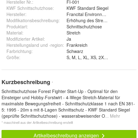
Hersteller Nr.:
FI-001
KWF Schnittschutzhose
:
KWF Standard Siegel
Hersteller
:
Francital Environnement
Modifikationsbeschreibung
:
Erhöhung des Stretch-Anteils in der
Produktart
:
Schnittschutzhose
Material
:
Stretch
Modifizierter Artikel
:
Ja
Herstellungsland und -region
:
Frankreich
Farbrichtung
:
Schwarz
Größe
:
Kurzbeschreibung
*
Schnittschutzhose Forest Fighter Start-Up - Optimal für den
Einsteiger und Hobby-Forstwirt - 4-Wege Stretch-Material für
maximalste Bewegungsfreiheit - Schnittschutzklasse 1 nach EN 381-
5: 1995 - 20m s mit 8-Lagen Schnittschutz - KWF Standard Siegel
(geprüfte Schnittschutzhose) - wasserabweisender O
... Mehr
* maschinell aus der Artikelbeschreibung erstellt
Artikelbeschreibung anzeigen