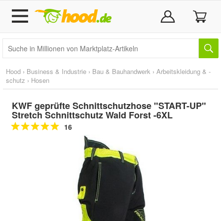
Hood
›
Business & Industrie
›
Bau & Bauhandwerk
›
Arbeitskleidung & -
schutz
›
Hosen
KWF geprüfte Schnittschutzhose "START-UP"
Stretch Schnittschutz Wald Forst -6XL
16