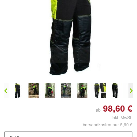
Doppelt antippen zum
vergrößern
98,60 €
ab
inkl. MwSt.
Versandkosten nur 5,90 €