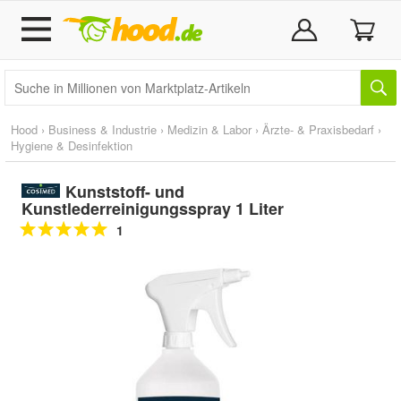
Hood
›
Business & Industrie
›
Medizin & Labor
›
Ärzte- & Praxisbedarf
›
Hygiene & Desinfektion
Kunststoff- und
Kunstlederreinigungsspray 1 Liter
1