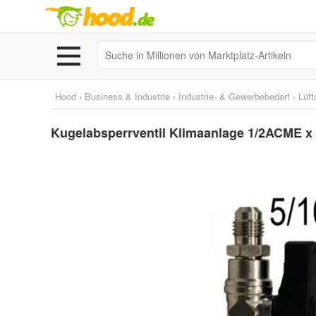
Hood
›
Business & Industrie
›
Industrie- & Gewerbebedarf
›
Lüft
Kugelabsperrventil Klimaanlage 1/2ACME x