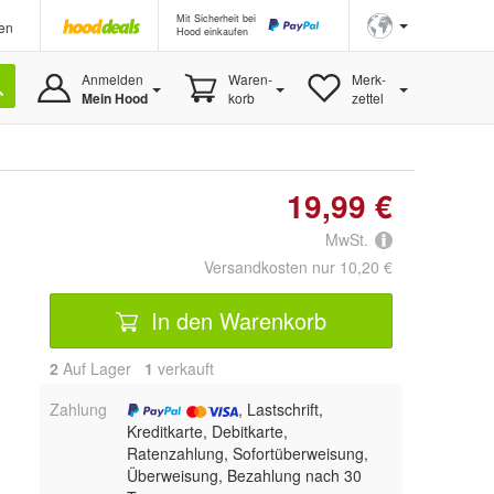
Mit Sicherheit bei
en
Hood einkaufen
Anmelden
Waren-
Merk-
Mein Hood
korb
zettel
19,99 €
MwSt.
Versandkosten nur 10,20 €
In den Warenkorb
2
Auf Lager
1
 verkauft
Zahlung
, Lastschrift,
Kreditkarte, Debitkarte,
Ratenzahlung, Sofortüberweisung,
Überweisung, Bezahlung nach 30