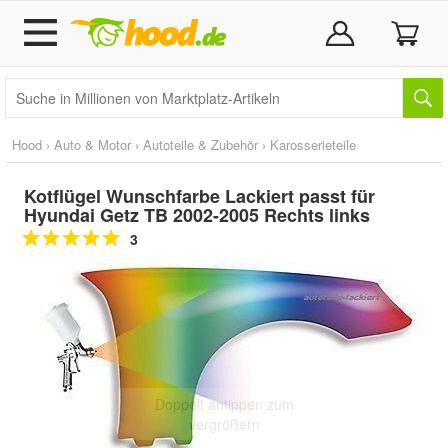
Hood
›
Auto & Motor
›
Autoteile & Zubehör
›
Karosserieteile
Kotflügel Wunschfarbe Lackiert passt für
Hyundai Getz TB 2002-2005 Rechts links
3
Doppelt antippen zum
vergrößern