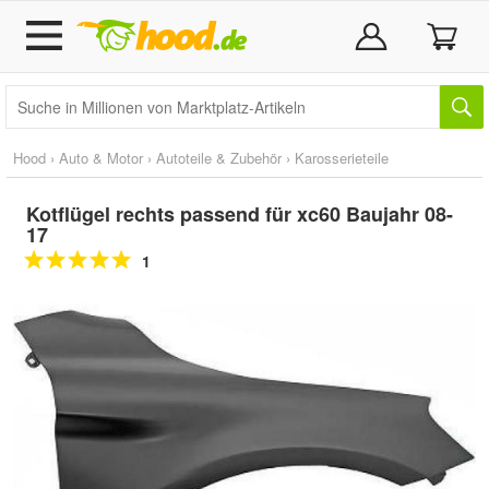
Hood
›
Auto & Motor
›
Autoteile & Zubehör
›
Karosserieteile
Kotflügel rechts passend für xc60 Baujahr 08-
17
1