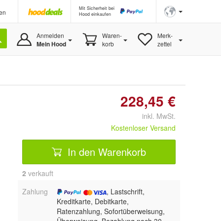
Mit Sicherheit bei
en
Hood einkaufen
Anmelden
Waren-
Merk-
Mein Hood
korb
zettel
228,45 €
inkl. MwSt.
Kostenloser Versand
In den Warenkorb
2
 verkauft
Zahlung
, Lastschrift,
Kreditkarte, Debitkarte,
Ratenzahlung, Sofortüberweisung,