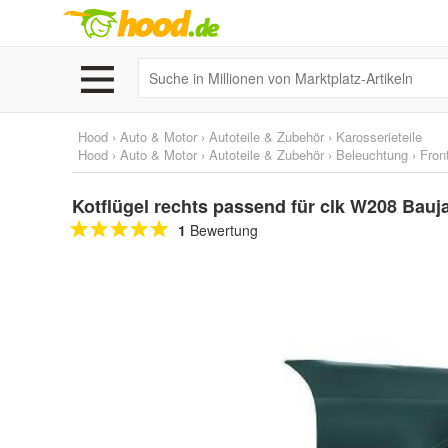
Hood
›
Auto & Motor
›
Autoteile & Zubehör
›
Karosserieteile
Hood
›
Auto & Motor
›
Autoteile & Zubehör
›
Beleuchtung
›
Fron
Kotflügel rechts passend für clk W208 Bauj
1
Bewertung