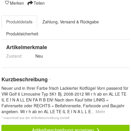
Merken
Teilen
Produktdetails
Zahlung, Versand & Rückgabe
Produktsicherheit
Artikelmerkmale
Zustand:
Neu
Kurzbeschreibung
*
Neuer und in Ihrer Farbe frisch Lackierter Kotflügel Vorn passend für
VW Golf 6 Limousine Typ 5K1 Bj. 2008-2012 Wi r h ab en AL LE TE
IL E I N A LL EN FA R B EN! Nach dem Kauf bitte LINKS =
Fahrerseite oder RECHTS = Beifahrerseite, Farbcode und Baujahr
angeben. Wi r h ab en AL LE TE IL E I N A L L E
... Mehr
* maschinell aus der Artikelbeschreibung erstellt
Artikelbeschreibung anzeigen