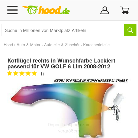
Hood
›
Auto & Motor
›
Autoteile & Zubehör
›
Karosserieteile
Kotflügel rechts in Wunschfarbe Lackiert
passend für VW GOLF 6 Lim 2008-2012
11
Doppelt antippen zum
vergrößern