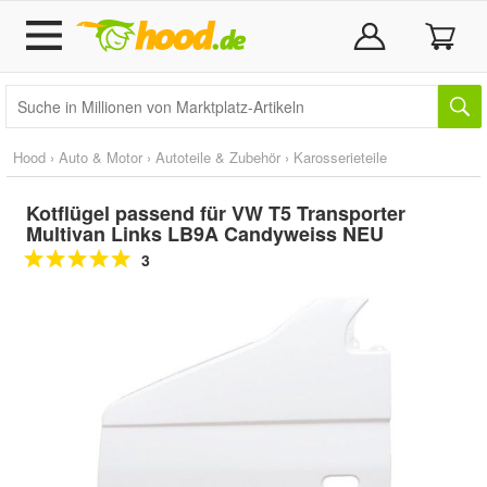
Hood
›
Auto & Motor
›
Autoteile & Zubehör
›
Karosserieteile
Kotflügel passend für VW T5 Transporter
Multivan Links LB9A Candyweiss NEU
3