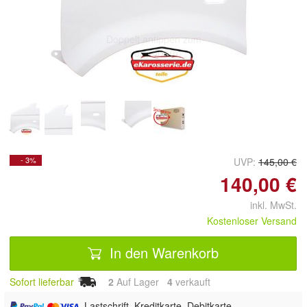
Doppelt antippen zum
vergrößern
- 3%
UVP:
145,00 €
140,00 €
inkl. MwSt.
Kostenloser Versand
In den Warenkorb
Sofort lieferbar
2
Auf Lager
4
 verkauft
, Lastschrift, Kreditkarte, Debitkarte,