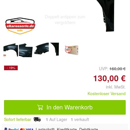
Doppelt antippen zum
vergrößern
- 19%
UVP:
160,00 €
130,00 €
inkl. MwSt.
Kostenloser Versand
In den Warenkorb
Sofort lieferbar
1
Auf Lager
1
 verkauft
, Lastschrift, Kreditkarte, Debitkarte,