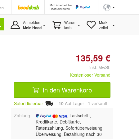
Mit Sicherheit bei
en
Hood einkaufen
Anmelden
Waren-
Merk-
Mein Hood
korb
zettel
135,59 €
inkl. MwSt.
Kostenloser Versand
In den Warenkorb
Sofort lieferbar
10
Auf Lager
1
 verkauft
Zahlung
, Lastschrift,
Kreditkarte, Debitkarte,
Ratenzahlung, Sofortüberweisung,
Überweisung, Bezahlung nach 30