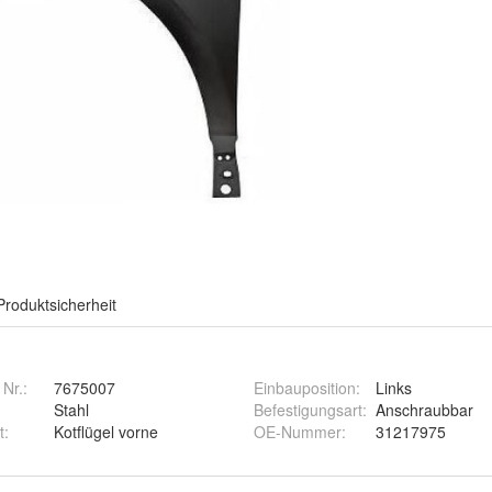
Produktsicherheit
 Nr.:
7675007
Einbauposition
:
Links
Stahl
Befestigungsart
:
Anschraubbar
t
:
Kotflügel vorne
OE-Nummer
:
31217975