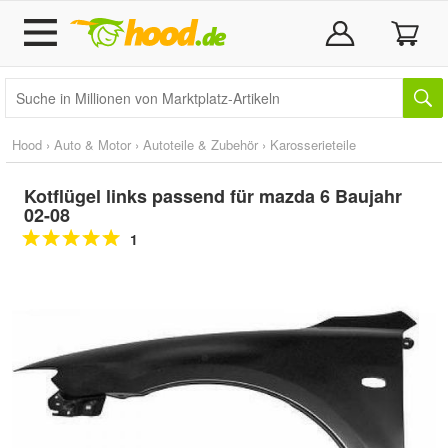
Hood
›
Auto & Motor
›
Autoteile & Zubehör
›
Karosserieteile
Kotflügel links passend für mazda 6 Baujahr
02-08
1