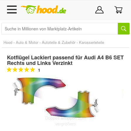
Hood
›
Auto & Motor
›
Autoteile & Zubehör
›
Karosserieteile
Kotflügel Lackiert passend für Audi A4 B6 SET
Rechts und Links Verzinkt
1
Doppelt antippen zum
vergrößern