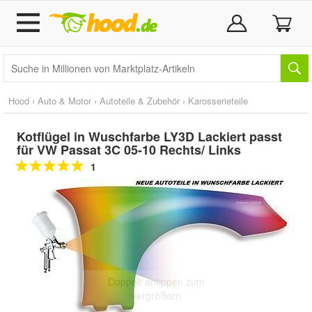
Hood
›
Auto & Motor
›
Autoteile & Zubehör
›
Karosserieteile
Kotflügel in Wuschfarbe LY3D Lackiert passt
für VW Passat 3C 05-10 Rechts/ Links
1
Doppelt antippen zum
vergrößern