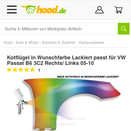
Hood
›
Auto & Motor
›
Autoteile & Zubehör
›
Karosserieteile
Kotflügel in Wunschfarbe Lackiert passt für VW
Passat B6 3C2 Rechts/ Links 05-10
1
Doppelt antippen zum
vergrößern