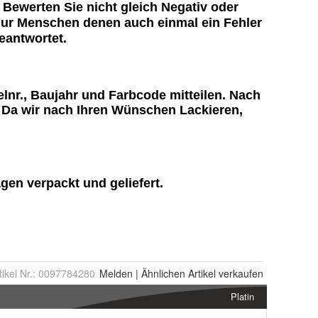
tikel Nr.:
0097784280
Melden
|
Ähnlichen
Artikel verkaufen
Platin