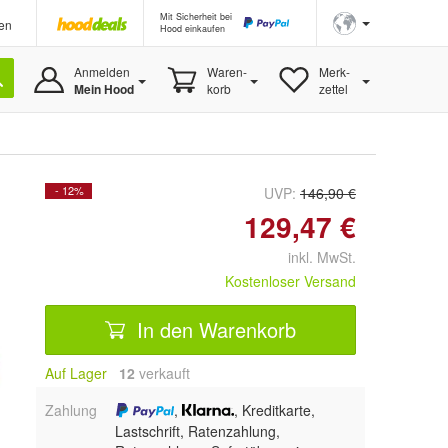
Mit Sicherheit bei
en
Hood einkaufen
Anmelden
Waren-
Merk-
Mein Hood
korb
zettel
- 12%
UVP:
146,90 €
129,47 €
inkl. MwSt.
Kostenloser Versand
In den Warenkorb
Auf Lager
12
 verkauft
Zahlung
,
, Kreditkarte,
Lastschrift, Ratenzahlung,